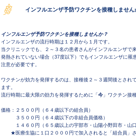
インフルエンザ予防ワクチンを接種しません
インフルエンザ予防ワクチンを接種しませんか？
インフルエンザの流行時期は１２月から１月です。
当クリニックでも、２～３名の患者さんがインフルエンザで
発熱されていない場合（37度以下）でもインフルエンザに罹
注意が必要です。
ワクチンが効力を発揮するのは、接種後２～３週間後とされ
ます。
流行時期に最大限の効力を発揮するために「
今
」ワクチン接
価格：２５００円（６４歳以下の組合員）
３５００円（６４歳以下の非組合員価格）
１４６０円（６５歳以上の宇部市・山陽小野田市・山口
★医療生協に１口２０００円で加入されると「組合員」さ